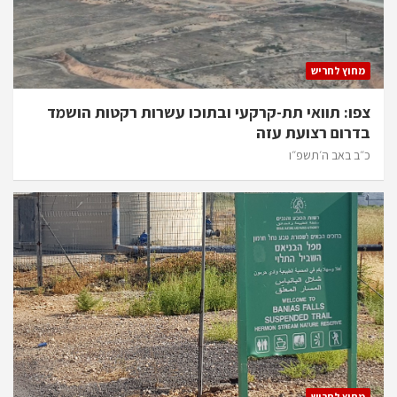
מחוץ לחריש
צפו: תוואי תת-קרקעי ובתוכו עשרות רקטות הושמד
בדרום רצועת עזה
כ״ב באב ה׳תשפ״ו
מחוץ לחריש