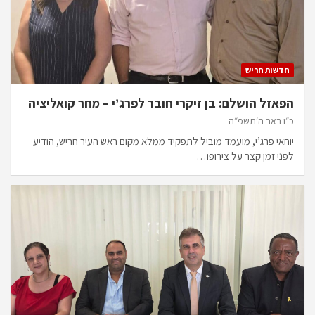
חדשות חריש
הפאזל הושלם: בן זיקרי חובר לפרג’י – מחר קואליציה
כ״ו באב ה׳תשפ״ה
יוחאי פרג’י, מועמד מוביל לתפקיד ממלא מקום ראש העיר חריש, הודיע
לפני זמן קצר על צירופו…