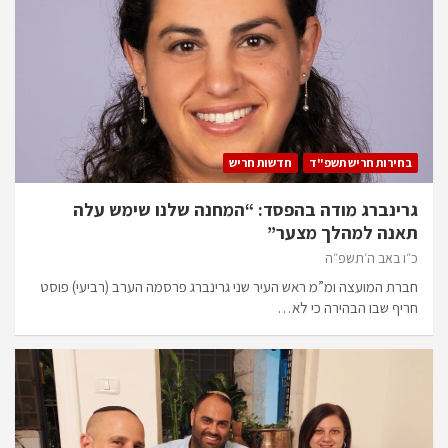
בחירות חריש תשפ"ד
חדשות חריש
גרינברג מודה בהפסד: “המחנה שלנו שימש עלה
תאנה למהלך מצער”
כ״ו באב ה׳תשפ״ה
חברת המועצה ומ”מ ראש העיר שני גרינברג פרסמה הערב (רביעי) פוסט
חריף שבו הבהירה כי לא…