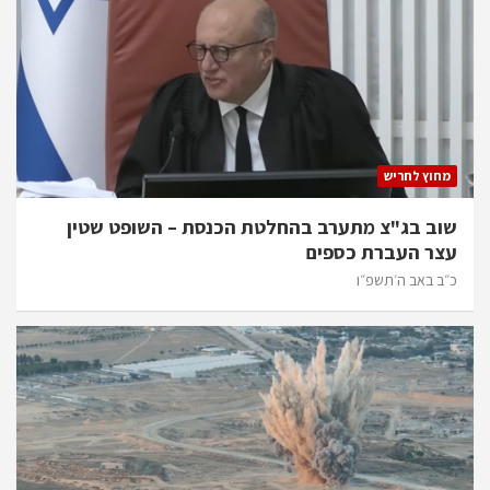
מחוץ לחריש
שוב בג"צ מתערב בהחלטת הכנסת – השופט שטין
עצר העברת כספים
כ״ב באב ה׳תשפ״ו