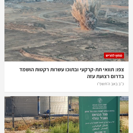
מחוץ לחריש
צפו: תוואי תת-קרקעי ובתוכו עשרות רקטות הושמד
בדרום רצועת עזה
כ״ב באב ה׳תשפ״ו