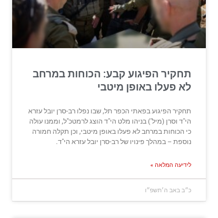
תחקיר הפיגוע קבע: הכוחות במרחב
לא פעלו באופן מיטבי
תחקיר הפיגוע בפאתי הכפר תל, שבו נפלו רב-סרן יובל עזרא
הי"ד וסרן (מיל’) בניהו מלט הי"ד הוצג לרמטכ"ל, וממנו עולה
כי הכוחות במרחב לא פעלו באופן מיטבי, וכן תקלה חמורה
נוספת – במהלך פינויו של רב-סרן יובל עזרא הי"ד.
לידיעה המלאה »
כ״ב באב ה׳תשפ״ו