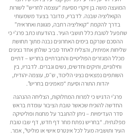
המועצה משה בן זיקרי מסיעת “עוצמה לחריש” לשורות
הקואליציה שבנה. לדבריו, מדובר בצעד משמעותי
בדרך להקמת “קואליציה רחבה, מגוונת ואחראית”
שתפעל לטובת כלל תושבי העיר. בהודעתו כתב פרג’י כי
ההסכם שנרקם בימים האחרונים נבנה מתוך תחושת
שליחות אמיתית, והצליח לאחד סביב שולחן אחד נציגים
מכלל המגזרים הפוליטיים והחברתיים בחריש – דתיים
וחילוניים, ותיקים וחדשים, נשים וגברים. לדבריו, בין
השותפים נמצאים נציגי הליכוד, ש״ס, עוצמה יהודית,
יהדות התורה וסיעת “מאמינים בחריש”.
פרג’י הדגיש כי למרות המחלוקות, הצליחה ההנהגה
החדשה להוכיח שכאשר טובת הציבור עומדת בראש
סדר העדיפויות – ניתן להתגבר על מחנות ופוליטיקה
מפלגתית. “בחריש נפתח מחר דף חדש, דף שבו טובת
העיר ותושביה מעל לכל אינטרס אישי או פוליטי”, אמר.