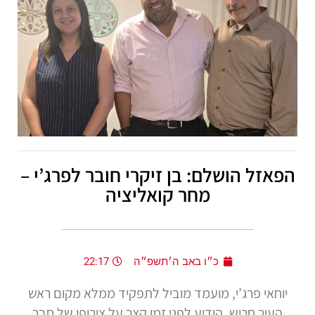
הפאזל הושלם: בן זיקרי חובר לפרג’י –
מחר קואליציה
כ״ו באב ה׳תשפ״ה
22:17
יוחאי פרג’י, מועמד מוביל לתפקיד ממלא מקום ראש
העיר חריש, הודיע לפני זמן קצר על צירופו של חבר