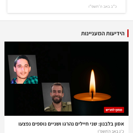
כ״ב באב ה׳תשפ״ו
הידיעות המעניינות
מחוץ לחריש
אסון בלבנון: שני חיילים נהרגו ושניים נוספים נפצעו
כ״ג באב ה׳תשפ״ו