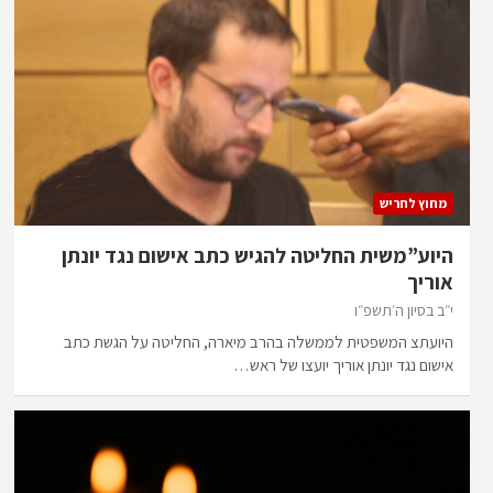
מחוץ לחריש
היוע”משית החליטה להגיש כתב אישום נגד יונתן
אוריך
י״ב בסיון ה׳תשפ״ו
היועתצ המשפטית לממשלה בהרב מיארה, החליטה על הגשת כתב
אישום נגד יונתן אוריך יועצו של ראש…