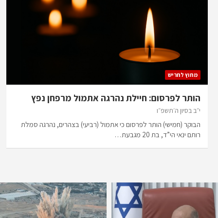
מחוץ לחריש
הותר לפרסום: חיילת נהרגה אתמול מרפחן נפץ
י״ב בסיון ה׳תשפ״ו
הבוקר (חמישי) הותר לפרסום כי אתמול (רביעי) בצהרים, נהרגה סמלת
רותם ינאי הי”ד, בת 20 מגבעת…