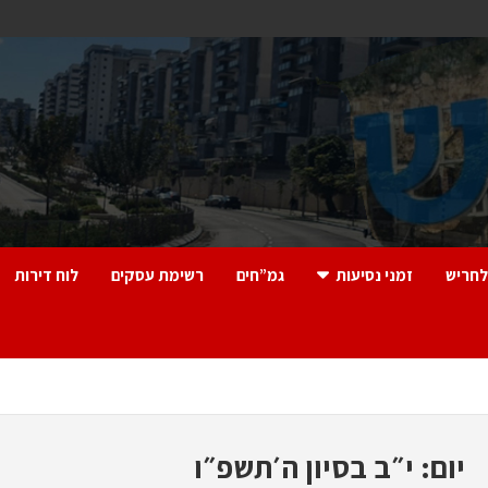
לחריש
זמני נסיעות
גמ”חים
רשימת עסקים
לוח דירות
יום:
י״ב בסיון ה׳תשפ״ו