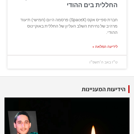
החללית בים ההודי
חברת ספייס אקס (SpaceX) פרסמה היום (חמישי) תיעוד
מרהיב של נחיתת השלב העליון של החללית באוקיינוס
ההודי.
לידיעה המלאה »
ט״ז באב ה׳תשפ״ו
הידיעות המעניינות