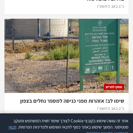
כ״ב באב ה׳תשפ״ו
מחוץ לחריש
שימו לב! אזהרות מפני כניסה למספר נחלים בצפון
כ״ב באב ה׳תשפ״ו
אתר זה עושה שימוש בקובצי Cookie לצורך שיפור חווית המשתמש ומעקב
אתר זה עושה שימוש בקוקיז לצורך שיפור חווית המשתמש ומעקב סטטיסטי.
קרא
סטטיסטי. המשך שימוש באתר כפוף לתנאי השימוש ולמדיניות הפרטיות.
תנאי
עוד