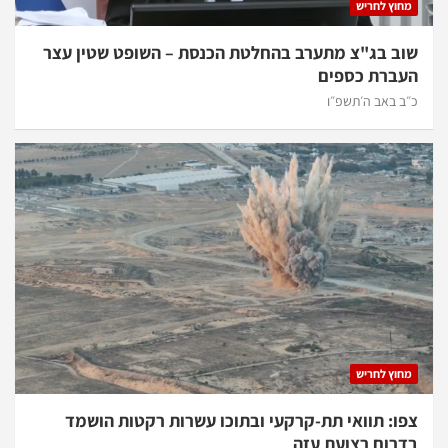
מחוץ לחריש
שוב בג"צ מתערב בהחלטת הכנסת – השופט שטין עצר
העברת כספים
כ״ב באב ה׳תשפ״ו
מחוץ לחריש
צפו: תוואי תת-קרקעי ובתוכו עשרות רקטות הושמד
בדרום רצועת עזה