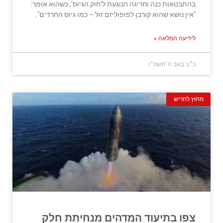
בהתבטאות כנה וחריגה הנוגעת ל’חוק הגיוס’, כשהוא אומר:
"אין נושא שהוא קורבן לפופוליזם זול – כמו גיוס החרדים".
לידיעה המלאה »
כ״ב באב ה׳תשפ״ו
מחוץ לחריש
צפו בתיעוד המדהים מנחיתת חלק