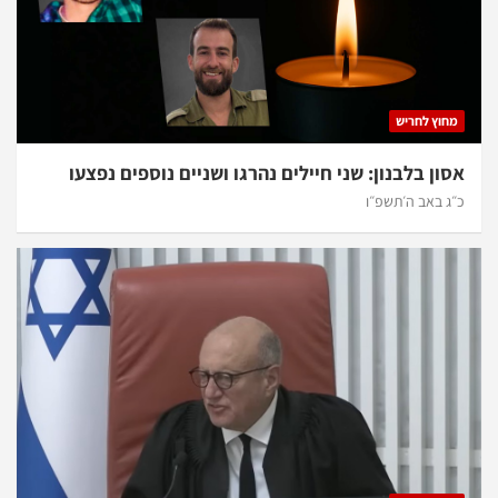
מחוץ לחריש
אסון בלבנון: שני חיילים נהרגו ושניים נוספים נפצעו
כ״ג באב ה׳תשפ״ו