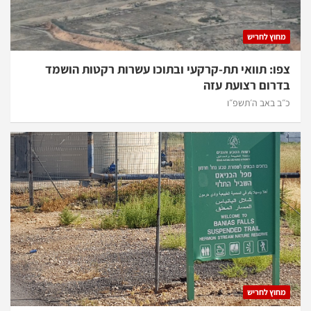
מחוץ לחריש
צפו: תוואי תת-קרקעי ובתוכו עשרות רקטות הושמד
בדרום רצועת עזה
כ״ב באב ה׳תשפ״ו
מחוץ לחריש