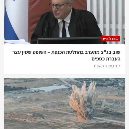
מחוץ לחריש
שוב בג"צ מתערב בהחלטת הכנסת – השופט שטין עצר
העברת כספים
כ״ב באב ה׳תשפ״ו