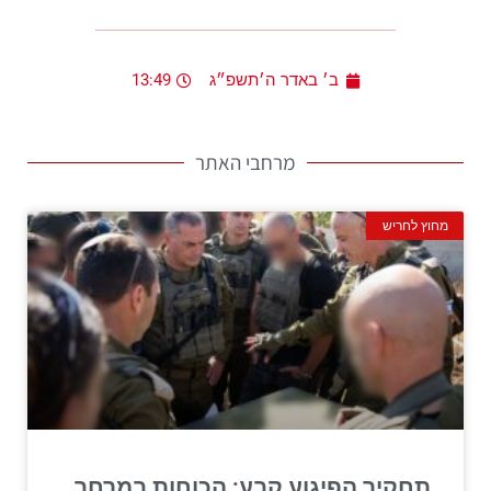
ב׳ באדר ה׳תשפ״ג
13:49
מרחבי האתר
מחוץ לחריש
תחקיר הפיגוע קבע: הכוחות במרחב