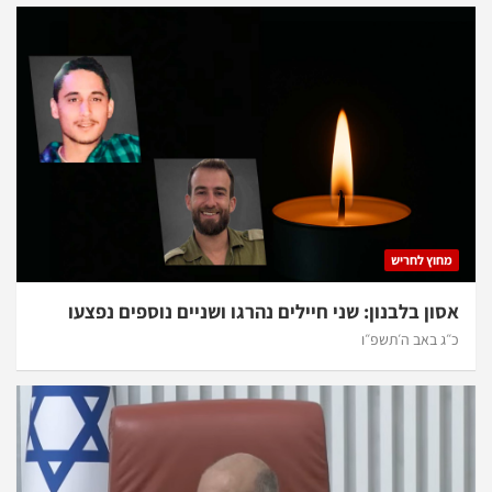
מחוץ לחריש
אסון בלבנון: שני חיילים נהרגו ושניים נוספים נפצעו
כ״ג באב ה׳תשפ״ו