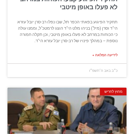
לא פעלו באופן מיטבי
תחקיר הפיגוע בפאתי הכפר תל, שבו נפלו רב-סרן יובל עזרא
הי"ד וסרן (מיל’) בניהו מלט הי"ד הוצג לרמטכ"ל, וממנו עולה
כי הכוחות במרחב לא פעלו באופן מיטבי, וכן תקלה חמורה
נוספת – במהלך פינויו של רב-סרן יובל עזרא הי"ד.
לידיעה המלאה »
כ״ב באב ה׳תשפ״ו
מחוץ לחריש