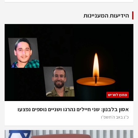
הידיעות המעניינות
מחוץ לחריש
אסון בלבנון: שני חיילים נהרגו ושניים נוספים נפצעו
כ״ג באב ה׳תשפ״ו