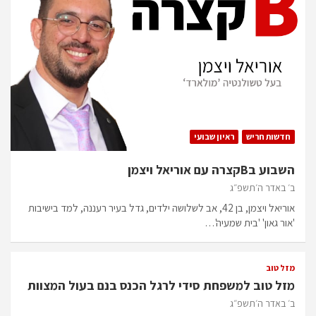
חדשות חריש
ראיון שבועי
השבוע בBקצרה עם אוריאל ויצמן
ב׳ באדר ה׳תשפ״ג
אוריאל ויצמן, בן 42, אב לשלושה ילדים, גדל בעיר רעננה, למד בישיבות
'אור גאון' 'בית שמעיה'…
מזל טוב
מזל טוב למשפחת סידי לרגל הכנס בנם בעול המצוות
ב׳ באדר ה׳תשפ״ג