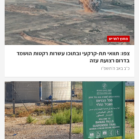
מחוץ לחריש
צפו: תוואי תת-קרקעי ובתוכו עשרות רקטות הושמד
בדרום רצועת עזה
כ״ב באב ה׳תשפ״ו