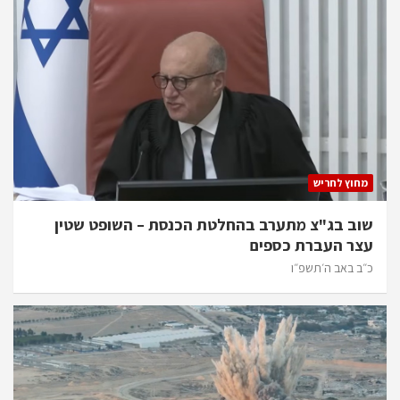
מחוץ לחריש
שוב בג"צ מתערב בהחלטת הכנסת – השופט שטין
עצר העברת כספים
כ״ב באב ה׳תשפ״ו