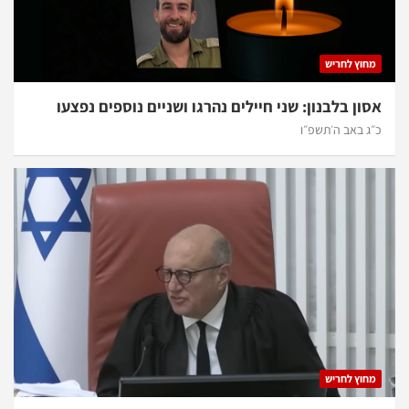
מחוץ לחריש
אסון בלבנון: שני חיילים נהרגו ושניים נוספים נפצעו
כ״ג באב ה׳תשפ״ו
מחוץ לחריש