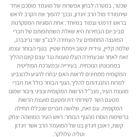
שכטר, במטרה לבחון אפשרות של מועמד מוסכם אחד
שיתמודד מול הרב זיגדון, ובכך להפוך את הקרב לראש
בראש דרמטי וצמוד במיוחד. אחת הסוגיות המסקרנות
סביב יום הבחירות היא שאלת השתתפותם של חברי
המועצה החתומים על העתירה לבג”צ שני גרינברג,
שלמה קליין, עידית ינטוב ויפתח שטיין בגוף הבוחר עצמו.
זאת לאחר שבעתירה העלו טענות נגד עצם קיום ההליך
במתכונתו הנוכחית. בעירייה ובמערכת הפוליטית
המקומית ממתינים לראות האם יבחרו להגיע ולהצביע
למרות התנגדותם להליך.הגוף הבוחר כולל את חברי
מועצת העיר, מנכ”ל הרשות המקומית ונציגי ציבור שמונו
מטעם השר לשירותי דת ומטעם מועצת הרשות
המקומית. עם זאת, שלושה חברים שנכללו תחילה
ברשימות הוסרו מהגוף הבוחר: ראש העיר המושהה יצחק
קשת, ראובן זיגדון בנו של המועמד הרב אשר זיגדון
וטליה טלולקר.