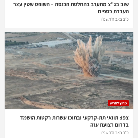
שוב בג"צ מתערב בהחלטת הכנסת – השופט שטין עצר
העברת כספים
כ״ב באב ה׳תשפ״ו
מחוץ לחריש
צפו: תוואי תת-קרקעי ובתוכו עשרות רקטות הושמד
בדרום רצועת עזה
כ״ב באב ה׳תשפ״ו