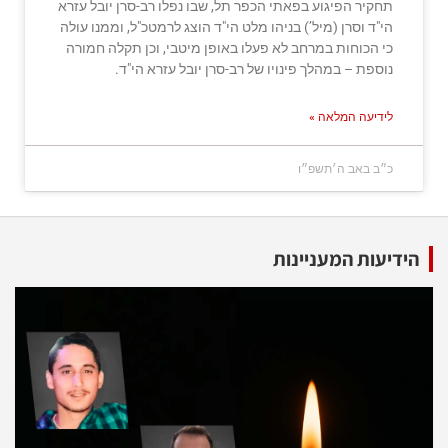
תחקיר הפיגוע בפאתי הכפר תל, שבו נפלו רב-סרן יובל עזרא
הי"ד וסרן (מיל’) בניהו מלט הי"ד הוצג לרמטכ"ל, וממנו עולה
כי הכוחות במרחב לא פעלו באופן מיטבי, וכן תקלה חמורה
נוספת – במהלך פינויו של רב-סרן יובל עזרא הי"ד.
לידיעה המלאה »
כ״ב באב ה׳תשפ״ו
הידיעות המעניינות