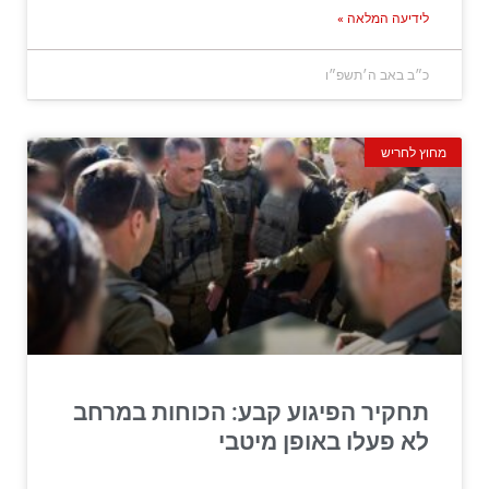
לידיעה המלאה »
כ״ב באב ה׳תשפ״ו
מחוץ לחריש
תחקיר הפיגוע קבע: הכוחות במרחב
לא פעלו באופן מיטבי