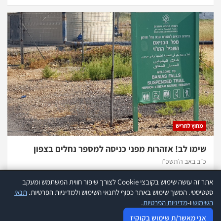
מחוץ לחריש
שימו לב! אזהרות מפני כניסה למספר נחלים בצפון
כ״ב באב ה׳תשפ״ו
אתר זה עושה שימוש בקובצי Cookie לצורך שיפור חווית המשתמש ומעקב
אתר זה עושה שימוש בקוקיז לצורך שיפור חווית המשתמש ומעקב סטטיסטי.
קרא
סטטיסטי. המשך שימוש באתר כפוף לתנאי השימוש ולמדיניות הפרטיות.
תנאי
עוד
השימוש
ו-
מדיניות הפרטיות
.
כל הזכויות שמורות להנהלת אתר 634 |
תנאי שימוש
|
הצהרת נגישות
|
אני מאשר שימוש בקוקיז
מדיניות פרטיות
|
פרסמו אצלנו
אני מאשר/ת שימוש בקוקיז