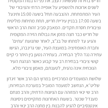
חריש בחירות שעשויות לעצב את פני הרבנות המקומית
לשנים ארוכות ולהשפיע על אופייה הדתי והציבורי של
העיר המתפתחת. ההצבעה תחל בשעה 15:00 ותינעל
בשעה 17:00 בבניין עיריית חריש, תחת מתיחות פוליטית
וציבורית חסרת תקדים. המאבק סביב זהות הרב הראשי
של חריש כבר חצה מזמן את גבולות הזירה המקומית
והגיע עד לפתחו של בג”צ, לאחר שתנועת ‘עתים’
וחברת האופוזיציה במועצת העיר, שני גרינברג, הגישו
עתירה נגד הליך הבחירה. בעתירה נטען בין היתר כי קיים
קושי ציבורי בבחירת רב עיר קבוע כאשר הנהגת העיר
הנוכחית אינה נהנית, לטענתם, מאמון ציבורי מלא.
שלושת המועמדים המרכזיים במרוץ הם הרב אשר זיגדון
שליט״א, הנחשב למועמד המוביל במערכת הבחירות;
הרב שי ינאי המזוהה עם הציונות הדתית; והרב מנחם
מענדל שכטר. בשעות האחרונות מתקיימים ניסיונות
אינטנסיביים להגיע להבנות בין מחנה הרב ינאי והרב