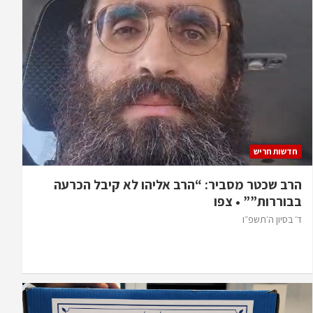
חדשות חריש
הרב שכטר מסביר: “הרב אליהו לא קיבל הכרעה
בבוררות”” • צפו
ד׳ בסיון ה׳תשפ״ו