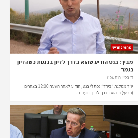
מחוץ לחריש
מביך: בנט הודיע שהוא בדרך לדיון בכנסת כשהדיון
נגמר
ד׳ בסיון ה׳תשפ״ו
יו״ר מפלגת ״ביחד״ נפתלי בנט, הודיע לאחר השעה 12:00 בצהרים
(רביעי) כי הוא בדרך לדיון בוועדת…