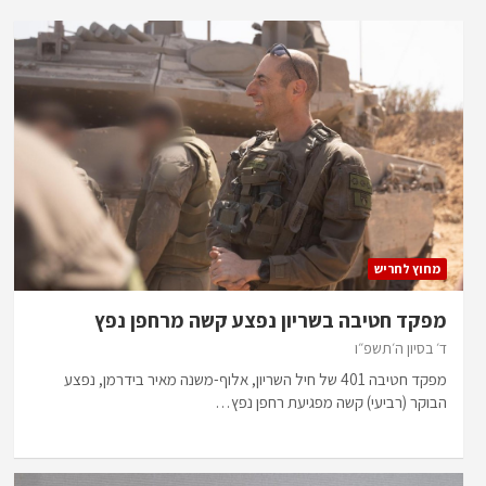
מחוץ לחריש
מפקד חטיבה בשריון נפצע קשה מרחפן נפץ
ד׳ בסיון ה׳תשפ״ו
מפקד חטיבה 401 של חיל השריון, אלוף-משנה מאיר בידרמן, נפצע
הבוקר (רביעי) קשה מפגיעת רחפן נפץ…