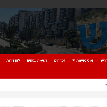
ריש
זמני נסיעות
גמ”חים
רשימת עסקים
לוח דירות
ש