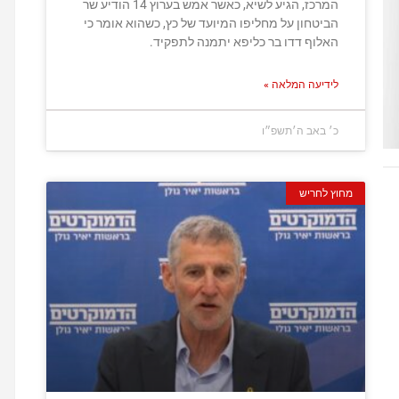
המרכז, הגיע לשיא, כאשר אמש בערוץ 14 הודיע שר
הביטחון על מחליפו המיועד של כץ, כשהוא אומר כי
האלוף דדו בר כליפא יתמנה לתפקיד.
לידיעה המלאה »
כ׳ באב ה׳תשפ״ו
מחוץ לחריש