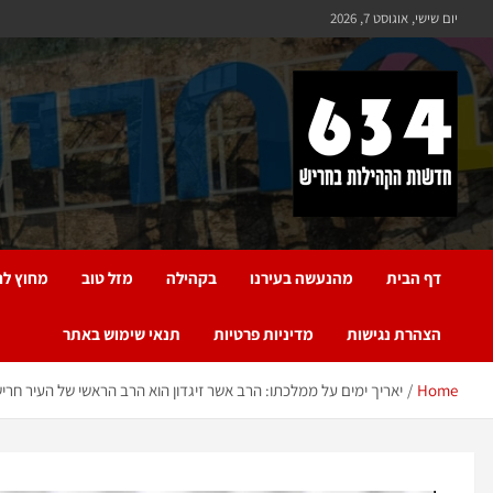
יום שישי, אוגוסט 7, 2026
חריש 634
חדשות הקהילות בחריש
דף הבית
מהנעשה בעירנו
בקהילה
מזל טוב
מחוץ לח
הצהרת נגישות
מדיניות פרטיות
תנאי שימוש באתר
Home
יאריך ימים על ממלכתו: הרב אשר זיגדון הוא הרב הראשי של העיר חרי