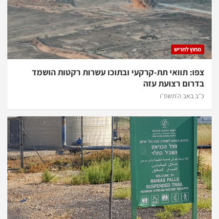
חוץ לחריש
ו: תוואי תת-קרקעי ובתוכו עשרות רקטות הושמד
רום רצועת עזה
ב באב ה׳תשפ״ו