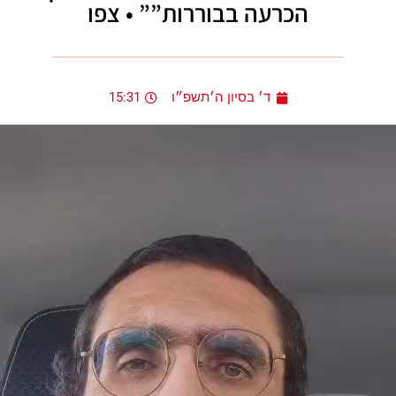
הכרעה בבוררות”” • צפו
ד׳ בסיון ה׳תשפ״ו
15:31
נגן
וידאו