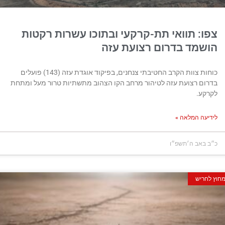
: תוואי תת-קרקעי ובתוכו עשרות רקטות
מד בדרום רצועת עזה
כוחות צוות הקרב החטיבתי צנחנים, בפיקוד אוגדת עזה (143) פועלים
ם רצועת עזה לטיהור מרחב הקו הצהוב מתשתיות טרור מעל ומתחת
ע.
ה המלאה »
באב ה׳תשפ״ו
ריש