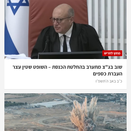
חוץ לחריש
ב בג"צ מתערב בהחלטת הכנסת – השופט שטין עצר
ברת כספים
ב באב ה׳תשפ״ו