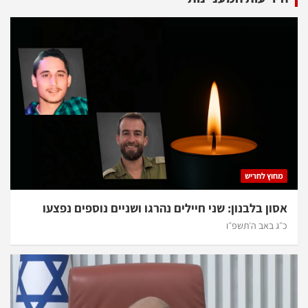
מחוץ לחריש
אסון בלבנון: שני חיילים נהרגו ושניים נוספים נפצעו
כ״ג באב ה׳תשפ״ו