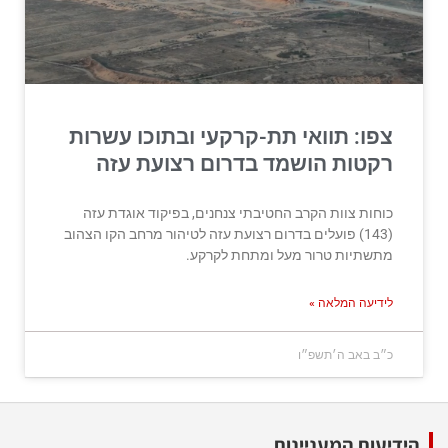
צפו: תוואי תת-קרקעי ובתוכו עשרות
רקטות הושמד בדרום רצועת עזה
כוחות צוות הקרב החטיבתי צנחנים, בפיקוד אוגדת עזה
(143) פועלים בדרום רצועת עזה לטיהור מרחב הקו הצהוב
מתשתיות טרור מעל ומתחת לקרקע.
לידיעה המלאה »
כ״ב באב ה׳תשפ״ו
הידיעות המעניינות