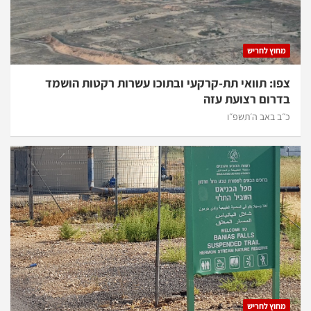
מחוץ לחריש
צפו: תוואי תת-קרקעי ובתוכו עשרות רקטות הושמד
בדרום רצועת עזה
כ״ב באב ה׳תשפ״ו
מחוץ לחריש