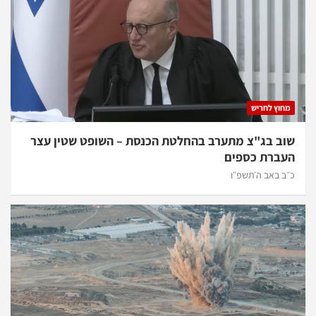
מחוץ לחריש
שוב בג"צ מתערב בהחלטת הכנסת – השופט שטין עצר
העברת כספים
כ״ב באב ה׳תשפ״ו