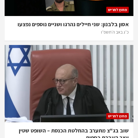
מחוץ לחריש
אסון בלבנון: שני חיילים נהרגו ושניים נוספים נפצעו
כ״ג באב ה׳תשפ״ו
מחוץ לחריש
שוב בג"צ מתערב בהחלטת הכנסת – השופט שטין
עצר העברת כספים