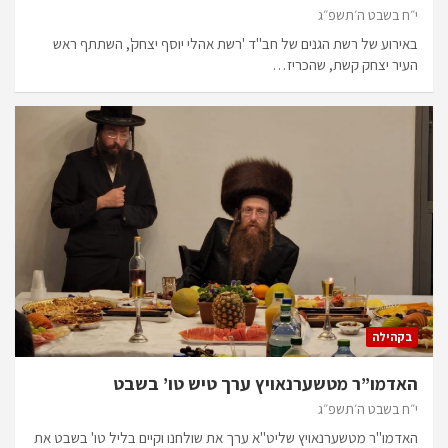
י״ח בשבט ה׳תשפ״ג
באירוע של רשת הגנים של חב"ד 'רשת אהלי יוסף יצחק', השתתף ראש
העיר יצחק קשת, שהכריז…
בקהילה
האדמו”ר מטשערנאויץ ערך טיש טו’ בשבט
י״ח בשבט ה׳תשפ״ג
האדמו"ר מטשערנאויץ שליט"א ערך את שולחנו וקיים בליל טו' בשבט את