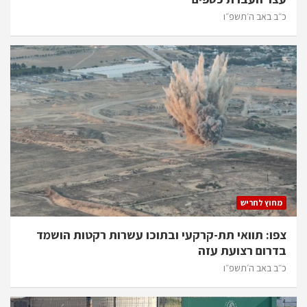
כ״ב באב ה׳תשפ״ו
מחוץ לחריש
צפו: תוואי תת-קרקעי ובתוכו עשרות רקטות הושמד
בדרום רצועת עזה
כ״ב באב ה׳תשפ״ו