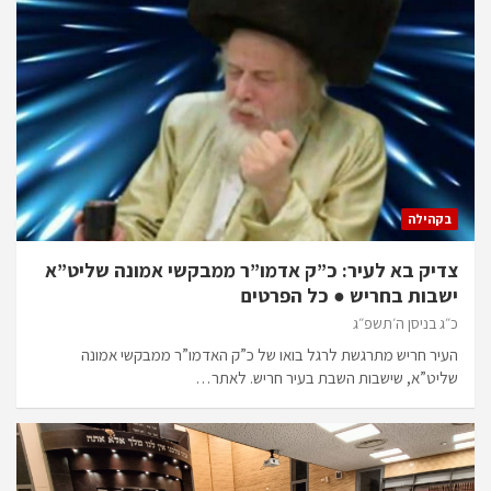
בקהילה
צדיק בא לעיר: כ”ק אדמו”ר ממבקשי אמונה שליט”א
ישבות בחריש ● כל הפרטים
כ״ג בניסן ה׳תשפ״ג
העיר חריש מתרגשת לרגל בואו של כ”ק האדמו”ר ממבקשי אמונה
שליט”א, שישבות השבת בעיר חריש. לאתר…