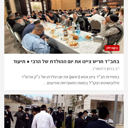
בקהילה
בחב”ד חריש ציינו את יום ההולדת של הרבי ● תיעוד
י״ב בניסן ה׳תשפ״ג
בחסידות חב”ד ציינו אמש (ראשון) את יום הולדתו של כ”ק אדמו”ר
מילובאוויטש זצקו”ל במאות התוועדויות ואירועים…